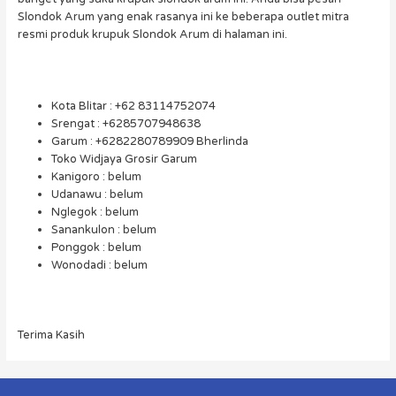
Slondok Arum yang enak rasanya ini ke beberapa outlet mitra
resmi produk krupuk Slondok Arum di halaman ini.
Kota Blitar : +62 83114752074
Srengat : +6285707948638
Garum : +6282280789909 Bherlinda
Toko Widjaya Grosir Garum
Kanigoro : belum
Udanawu : belum
Nglegok : belum
Sanankulon : belum
Ponggok : belum
Wonodadi : belum
Terima Kasih