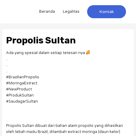
Beranda
Legalitas
Kontak
Propolis Sultan
Ada yang spesial dalam setiap tetesan nya
..
..
..
#BrazilianPropolis
#MoringaExtract
#NewProduct
#ProdukSultan
#SaudagarSultan
Propolis Sultan dibuat dari bahan alami propolis yang dihasilkan
oleh lebah madu Brazil, ditambah extract moringa (daun kelor)