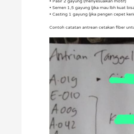
• Pasir 2 gayung (menyesuaikan motif)
• Semen 1,5 gayung (jika mau lbh kuat bi
• Casting 1 gayung (jika pengen cepet ker
Contoh catatan antrean cetakan fiber untu