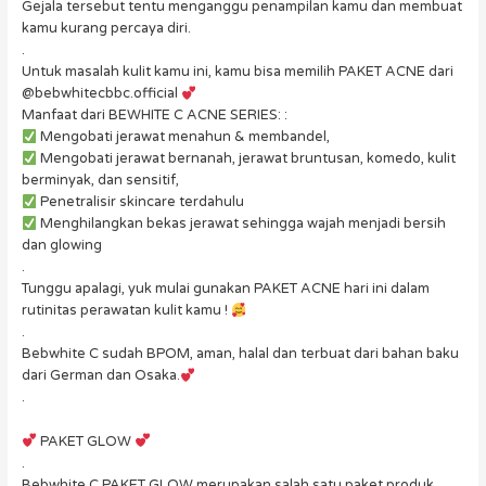
Gejala tersebut tentu menganggu penampilan kamu dan membuat
kamu kurang percaya diri.
.
Untuk masalah kulit kamu ini, kamu bisa memilih PAKET ACNE dari
@bebwhitecbbc.official
Manfaat dari BEWHITE C ACNE SERIES: :
Mengobati jerawat menahun & membandel,
Mengobati jerawat bernanah, jerawat bruntusan, komedo, kulit
berminyak, dan sensitif,
Penetralisir skincare terdahulu
Menghilangkan bekas jerawat sehingga wajah menjadi bersih
dan glowing
.
Tunggu apalagi, yuk mulai gunakan PAKET ACNE hari ini dalam
rutinitas perawatan kulit kamu !
.
Bebwhite C sudah BPOM, aman, halal dan terbuat dari bahan baku
dari German dan Osaka.
.
PAKET GLOW
.
Bebwhite C PAKET GLOW merupakan salah satu paket produk