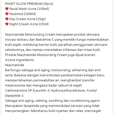
PAKET GLOW PREMIUM (4pcs)
Facial Wash Acne (100ml)
Facemist (100ml)
Day Cream Acne (15gr)
Night Cream Acne (15ml)
Niacinamide Moisturizing Cream merupakan produk skincare
inovasi terbaru dari Bebwhite C yang memiliki fungsi melembabkan
kulit wajah, melidungi barrier kulit, peralihan penggunaan skincare
sebelumnya, dan mampu meredakan inflamasi dan iritasi kulit.
Produk Niacinamide Moisturizing Cream juga dijual eceran.
Active Ingredients
Niacinamide
Berfungsi sebagai anti aging, moisturizing, whitening dan anti
acne. Bekerja dengan menstimulasi pembentukan kolagen baru,
mempertahankan permeabilitas air, menghambat transfer
melanosome dan mengatur kadar sebum di wajah
Calmosensine SP (Laureth-3, Hydroxyethycellulose, Acetyl
Dipeptide-1
Sebagai anti aging, calming, soothing dan conditioning agent.
Merupakan lipopetida yang memmodulasi sensasi yang tidak
menyenangkan. Membantu kulit nyaman dan relax, mencegah