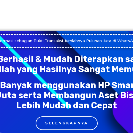
formasi sebagian Bukti Transaksi Jumlahnya Puluhan Juta di Whats
Berhasil & Mudah Diterapkan s
illah yang Hasilnya Sangat Me
g Banyak menggunakan HP Sma
Juta serta Membangun Aset Bi
Lebih Mudah dan Cepat
SELENGKAPNYA