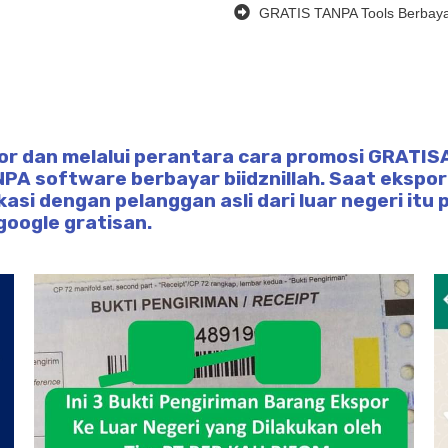
GRATIS TANPA Tools Berbay
por dan melalui perantara cara promosi GRATI
NPA software berbayar biidznillah. Saat eksp
asi dengan pelanggan asli dari luar negeri it
oogle gratisan.